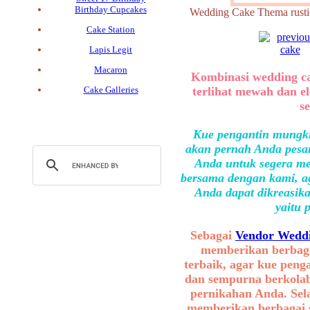
Birthday Cupcakes
Wedding Cake Thema ru
Cake Station
Lapis Legit
Macaron
Kombinasi wedding ca
Cake Galleries
terlihat mewah dan e
s
Kue pengantin mungki
akan pernah Anda pesan
Anda untuk segera me
bersama dengan kami, ag
Anda dapat dikreasika
yaitu 
Sebagai
Vendor Weddi
memberikan berbaga
terbaik, agar kue peng
dan sempurna berkolab
pernikahan Anda. Sel
memberikan berbagai se