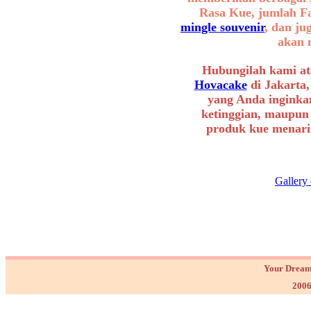
Rasa Kue, jumlah F
mingle souvenir
, dan ju
akan 
Hubungilah kami at
Hovacake
di Jakarta,
yang Anda inginkan
ketinggian, maupun
produk kue menarik
Gallery
Your Dream
2006