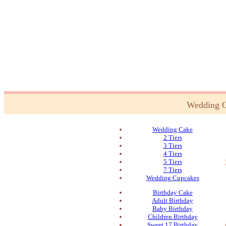
Wedding 
Wedding Cake
2 Tiers
3 Tiers
4 Tiers
5 Tiers
7 Tiers
Wedding Cupcakes
Birthday Cake
Adult Birthday
Baby Birthday
Children Birthday
Sweet 17 Birthday