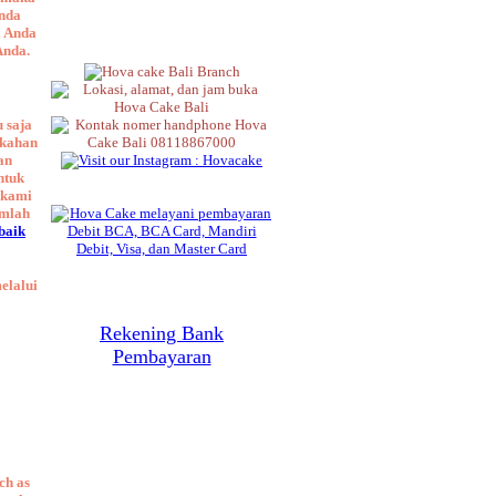
Anda
i Anda
Anda.
 saja
ikahan
an
ntuk
 kami
umlah
rbaik
elalui
Rekening Bank
Pembayaran
ch as