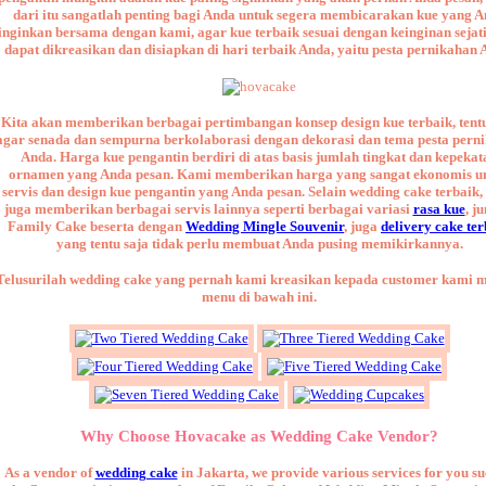
dari itu sangatlah penting bagi Anda untuk segera membicarakan kue yang 
inginkan bersama dengan kami, agar kue terbaik sesuai dengan keinginan sejat
dapat dikreasikan dan disiapkan di hari terbaik Anda, yaitu pesta pernikahan 
Kita akan memberikan berbagai pertimbangan konsep design kue terbaik, tentu
agar senada dan sempurna berkolaborasi dengan dekorasi dan tema pesta pern
Anda. Harga kue pengantin berdiri di atas basis jumlah tingkat dan kepekat
ornamen yang Anda pesan. Kami memberikan harga yang sangat ekonomis u
servis dan design kue pengantin yang Anda pesan. Selain wedding cake terbaik,
juga memberikan berbagai servis lainnya seperti berbagai variasi
rasa kue
, j
Family Cake beserta dengan
Wedding Mingle Souvenir
, juga
delivery cake te
yang tentu saja tidak perlu membuat Anda pusing memikirkannya.
Telusurilah wedding cake yang pernah kami kreasikan kepada customer kami m
menu di bawah ini.
Why Choose Hovacake as Wedding Cake Vendor?
As a vendor of
wedding cake
in Jakarta, we provide various services for you su