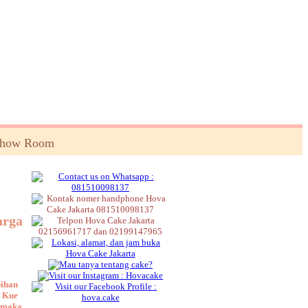
Show Room
arga
bihan
. Kue
, maka