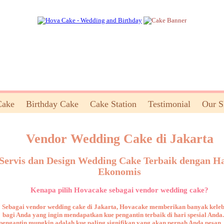
Cake
Birthday Cake
Cake Station
Testimonial
Our 
Vendor Wedding Cake di Jakarta
Servis dan Design Wedding Cake Terbaik dengan H
Ekonomis
Kenapa pilih Hovacake sebagai vendor wedding cake?
Sebagai vendor wedding cake di Jakarta, Hovacake memberikan banyak kele
bagi Anda yang ingin mendapatkan kue pengantin terbaik di hari spesial Anda
pengantin mungkin adalah kue paling signifikan yang akan pernah Anda pesan