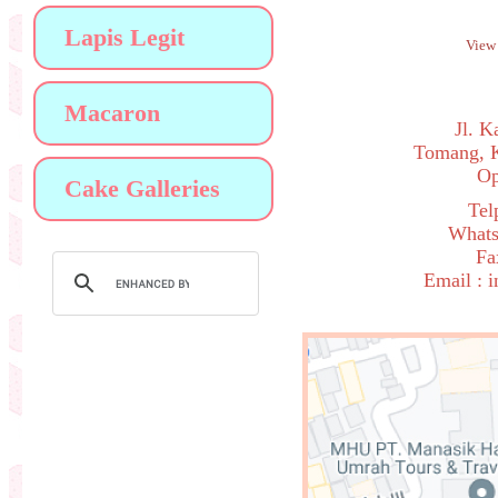
Lapis Legit
Vie
Macaron
Jl. 
Tomang, K
Op
Cake Galleries
Tel
Whats
Fa
Email : 