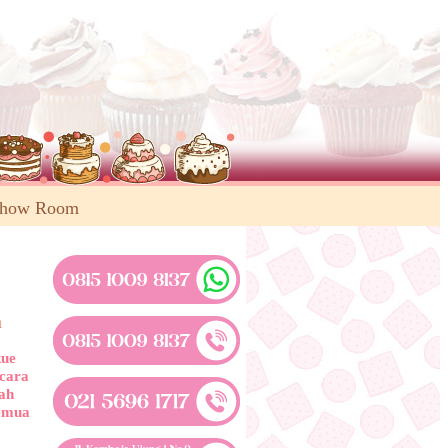
Show Room
a
kue
acara
wah
semua