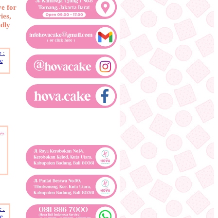
ve for
ies,
udly