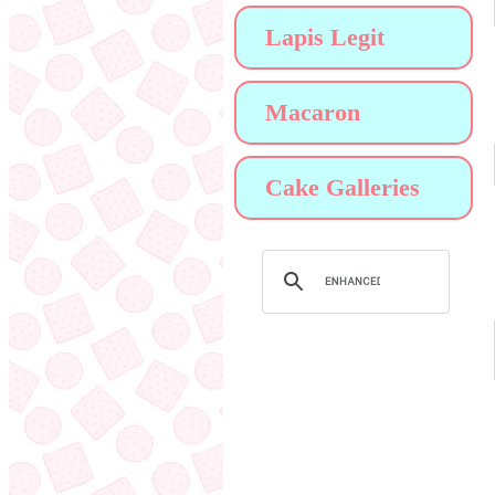
Lapis Legit
Macaron
Cake Galleries