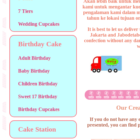
Akan lebih baik untuk me
kami untuk mengantar kue
7 Tiers
pengalaman kami dalam m
tahun ke lokasi tujuan o
Wedding Cupcakes
It is best to let us delive
Jakarta and Jabodetabek
confection without any da
Birthday Cake
w
Adult Birthday
Baby Birthday
Children Birthday
Sweet 17 Birthday
Our Crea
Birthday Cupcakes
If you do not have any 
presented, you can find 
Cake Station