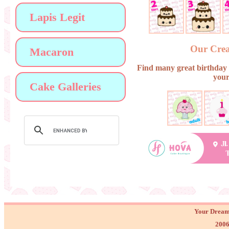
Lapis Legit
Our Crea
Macaron
Find many great birthday 
your
Cake Galleries
Your Dream
2006