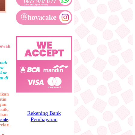
mewah
rnah
ra
 kue
an di
rikan
ntin
gan
baik,
Rekening Bank
ihan
Pembayaran
enir
,
elax.