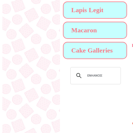
Lapis Legit
Macaron
Cake Galleries