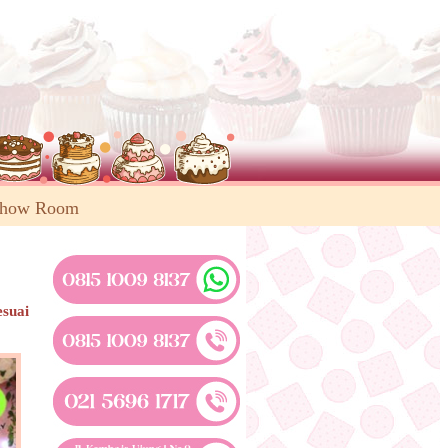
Show Room
esuai