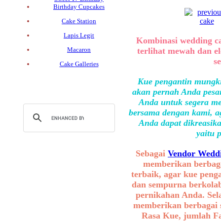
Birthday Cupcakes
Cake Station
Lapis Legit
Kombinasi wedding ca
terlihat mewah dan e
Macaron
s
Cake Galleries
Kue pengantin mungki
akan pernah Anda pesan
Anda untuk segera me
bersama dengan kami, ag
Anda dapat dikreasika
yaitu 
Sebagai
Vendor Weddi
memberikan berbaga
terbaik, agar kue peng
dan sempurna berkolab
pernikahan Anda. Sel
memberikan berbagai se
Rasa Kue, jumlah F