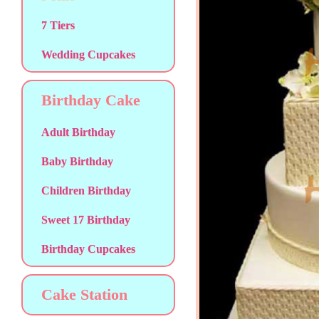
7 Tiers
Wedding Cupcakes
Birthday Cake
Adult Birthday
Baby Birthday
Children Birthday
Sweet 17 Birthday
Birthday Cupcakes
Cake Station