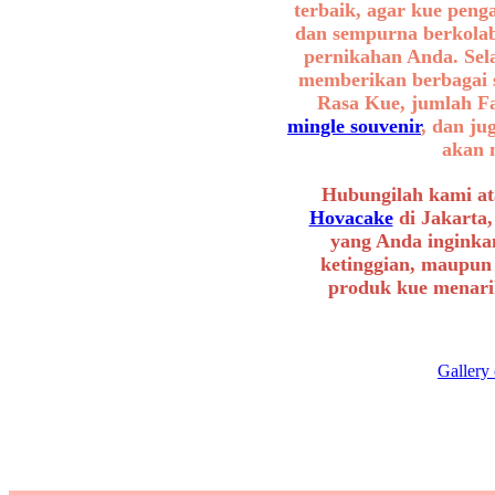
terbaik, agar kue peng
dan sempurna berkolab
pernikahan Anda. Sel
memberikan berbagai se
Rasa Kue, jumlah F
mingle souvenir
, dan ju
akan 
Hubungilah kami at
Hovacake
di Jakarta,
yang Anda inginkan
ketinggian, maupun
produk kue menarik
Gallery