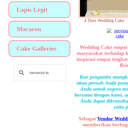
Lapis Legit
4 Tiers Wedding Ca
Macaron
Wedding Cake empat 
Cake Galleries
masyarakat terhadap 
inspirasi empat tingka
Bri
Kue pengantin mungki
akan pernah Anda pesan
Anda untuk segera me
bersama dengan kami, ag
Anda dapat dikreasika
yaitu 
Sebagai
Vendor Weddi
memberikan berbaga