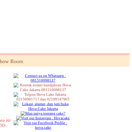
Show Room
sa ini
 3D.