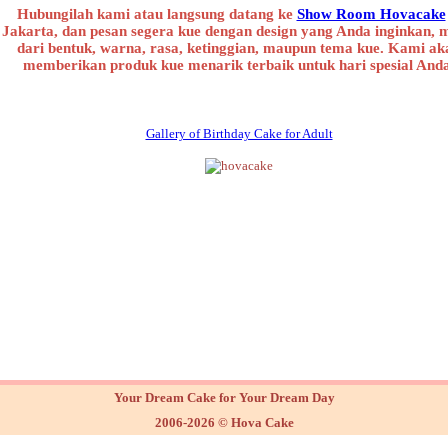
Hubungilah kami atau langsung datang ke
Show Room Hovacake
Jakarta, dan pesan segera kue dengan design yang Anda inginkan, 
dari bentuk, warna, rasa, ketinggian, maupun tema kue. Kami ak
memberikan produk kue menarik terbaik untuk hari spesial And
Gallery of Birthday Cake for Adult
Your Dream Cake for Your Dream Day
2006-2026 © Hova Cake