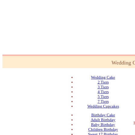
Wedding 
Wedding Cake
2 Tiers
3 Tiers
4 Tiers
5 Tiers
7 Tiers
Wedding Cupcakes
Birthday Cake
Adult Birthday
Baby Birthday
Children Birthday
Sweet 17 Birthday