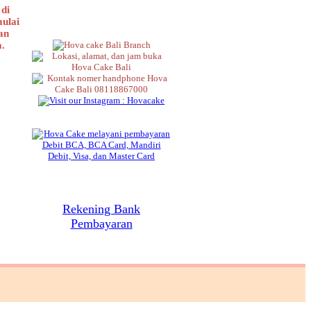
di
mulai
an
a.
Rekening Bank
Pembayaran