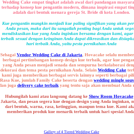
Wedding Cake empat tingkat adalah awal dari pandangan masyar
terhadap konsep kue pengantin modern, dimana inspirasi empat tin
adalah dari bentuk menara gereja St. Bride di kota London.
Kue pengantin mungkin menjadi kue paling signifikan yang akan pe
Anda pesan, maka dari itu sangatlah penting bagi Anda untuk sege
mendiskusikan kue yang Anda inginkan bersama dengan kami, agar
terbaik sesuai dengan keinginan Anda dapat dikreasikan dan disiapk
hari terbaik Anda, yaitu pesta pernikahan Anda
Sebagai
Vendor Wedding Cake di Jakarta
, Hovacake selalu membe
berbagai pertimbangan konsep design kue terbaik, agar kue penga
yang Anda pesan menjadi senada dan sempurna berkolaborasi den
dekorasi dan tema pesta pernikahan Anda. Selain
Wedding Cake
ter
kami juga memberikan berbagai servis lainnya seperti berbagai pil
Rasa Kue, jumlah Family Cake beserta dengan
wedding mingle souv
dan juga
delivery cake terbaik
yang tentu saja akan membuat Anda r
Hubungilah kami atau langsung datang ke
Show Room Hovacake
Jakarta, dan pesan segera kue dengan design yang Anda inginkan, 
dari bentuk, warna, rasa, ketinggian, maupun tema kue. Kami ak
memberikan produk kue menarik terbaik untuk hari spesial And
Gallery of 4 Tiered Wedding Cake