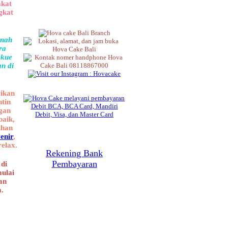
akat
gkat
rnah
ra
 kue
an di
rikan
ntin
gan
baik,
ihan
enir
,
elax.
Rekening Bank
Pembayaran
di
mulai
an
a.