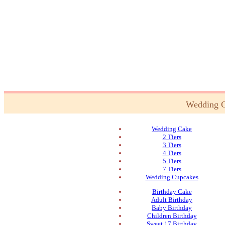
Wedding 
Wedding Cake
2 Tiers
3 Tiers
4 Tiers
5 Tiers
7 Tiers
Wedding Cupcakes
Birthday Cake
Adult Birthday
Baby Birthday
Children Birthday
Sweet 17 Birthday