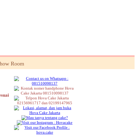
Show Room
esuai