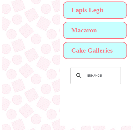
Lapis Legit
Macaron
Cake Galleries