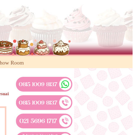
Show Room
esuai