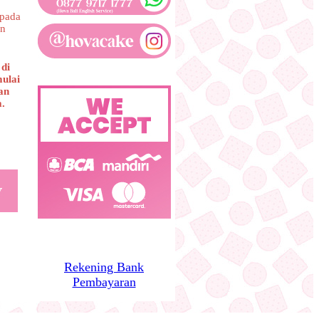
 pada
on
di
mulai
an
a.
Rekening Bank
Pembayaran