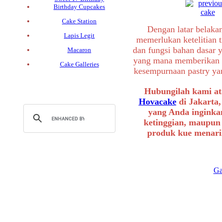
Birthday Cupcakes
Cake Station
Dengan latar belaka
Lapis Legit
memerlukan ketelitian t
dan fungsi bahan dasar 
Macaron
yang mana memberikan a
Cake Galleries
kesempurnaan pastry yang
Hubungilah kami at
Hovacake
di Jakarta,
yang Anda inginkan
ketinggian, maupun
produk kue menarik
Ga