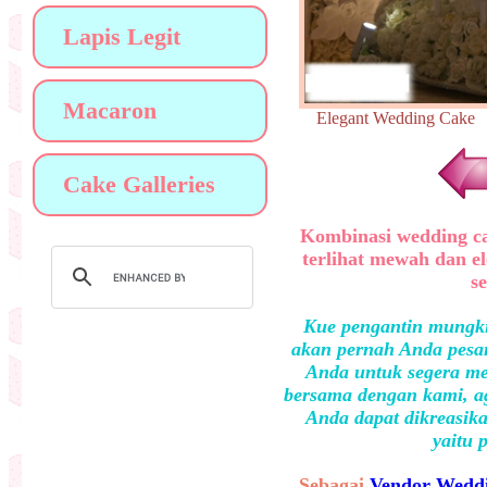
Lapis Legit
Macaron
Elegant Wedding Ca
Cake Galleries
Kombinasi wedding ca
terlihat mewah dan e
s
Kue pengantin mungki
akan pernah Anda pesan
Anda untuk segera me
bersama dengan kami, ag
Anda dapat dikreasika
yaitu 
Sebagai
Vendor Weddi