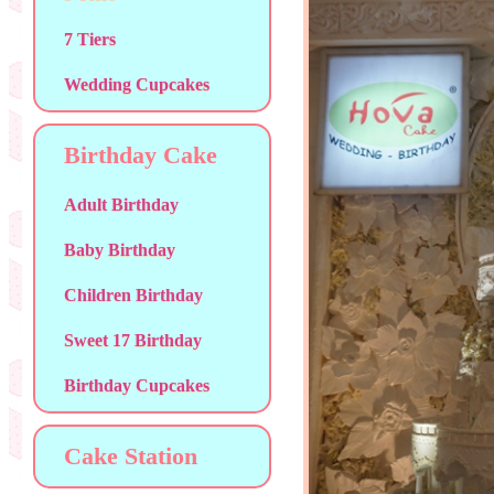
7 Tiers
Wedding Cupcakes
Birthday Cake
Adult Birthday
Baby Birthday
Children Birthday
Sweet 17 Birthday
Birthday Cupcakes
Cake Station