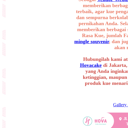
memberikan berbaga
terbaik, agar kue peng
dan sempurna berkolab
pernikahan Anda. Sel
memberikan berbagai se
Rasa Kue, jumlah F
mingle souvenir
, dan ju
akan 
Hubungilah kami at
Hovacake
di Jakarta,
yang Anda inginkan
ketinggian, maupun
produk kue menarik
Gallery