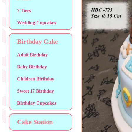
7 Tiers
Wedding Cupcakes
Birthday Cake
Adult Birthday
Baby Birthday
Children Birthday
Sweet 17 Birthday
Birthday Cupcakes
Cake Station