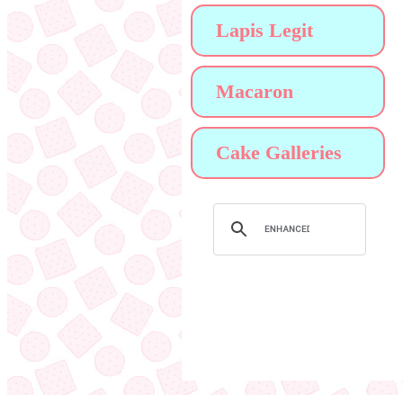
Lapis Legit
Macaron
Cake Galleries