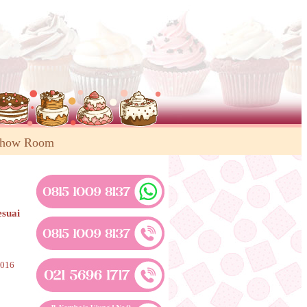
Show Room
esuai
-016