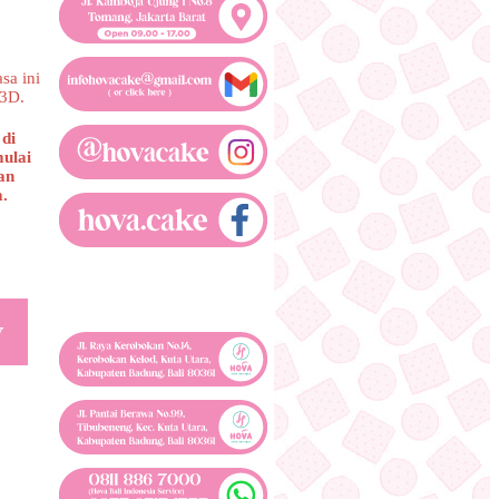
sa ini
 3D.
di
mulai
an
a.