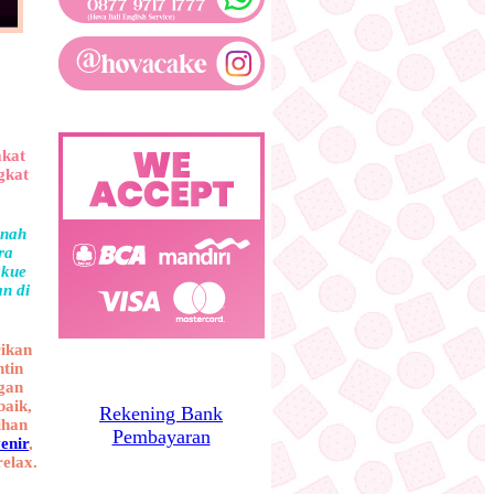
akat
gkat
rnah
ra
 kue
an di
rikan
ntin
gan
baik,
Rekening Bank
ihan
Pembayaran
enir
,
elax.