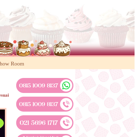
Show Room
esuai