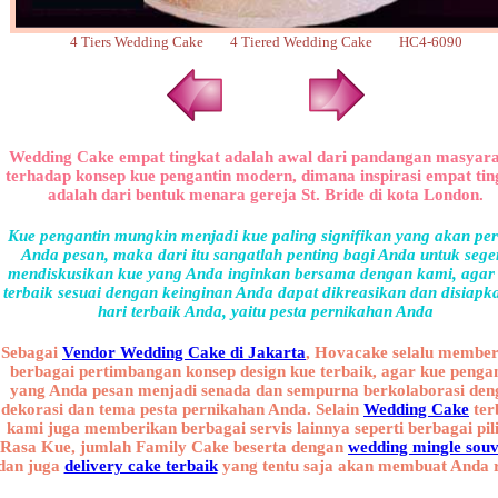
4 Tiers Wedding Cake 4 Tiered Wedding Cake HC4-6090
Wedding Cake empat tingkat adalah awal dari pandangan masyar
terhadap konsep kue pengantin modern, dimana inspirasi empat tin
adalah dari bentuk menara gereja St. Bride di kota London.
Kue pengantin mungkin menjadi kue paling signifikan yang akan pe
Anda pesan, maka dari itu sangatlah penting bagi Anda untuk sege
mendiskusikan kue yang Anda inginkan bersama dengan kami, agar
terbaik sesuai dengan keinginan Anda dapat dikreasikan dan disiapk
hari terbaik Anda, yaitu pesta pernikahan Anda
Sebagai
Vendor Wedding Cake di Jakarta
, Hovacake selalu membe
berbagai pertimbangan konsep design kue terbaik, agar kue penga
yang Anda pesan menjadi senada dan sempurna berkolaborasi den
dekorasi dan tema pesta pernikahan Anda. Selain
Wedding Cake
ter
kami juga memberikan berbagai servis lainnya seperti berbagai pil
Rasa Kue, jumlah Family Cake beserta dengan
wedding mingle souv
dan juga
delivery cake terbaik
yang tentu saja akan membuat Anda r