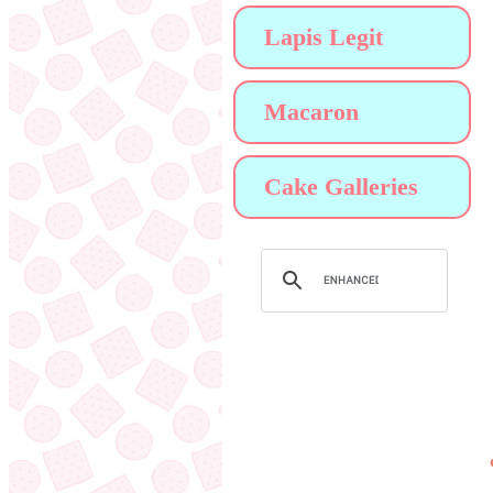
Lapis Legit
Macaron
Cake Galleries