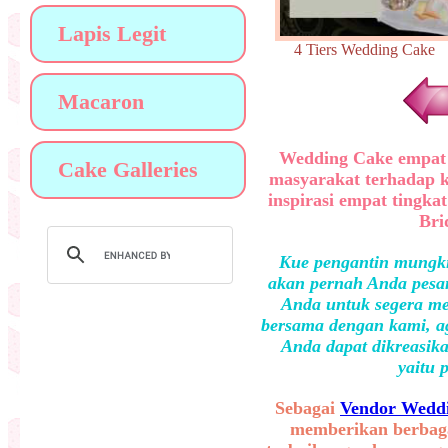
Lapis Legit
4 Tiers Wedding Ca
Macaron
Wedding Cake empat 
Cake Galleries
masyarakat terhadap 
inspirasi empat tingka
Bri
Kue pengantin mungki
akan pernah Anda pesan
Anda untuk segera me
bersama dengan kami, ag
Anda dapat dikreasika
yaitu 
Sebagai
Vendor Weddi
memberikan berbaga