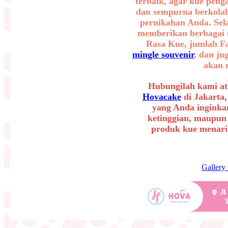
terbaik, agar kue peng
dan sempurna berkolab
pernikahan Anda. Sel
memberikan berbagai se
Rasa Kue, jumlah F
mingle souvenir
, dan ju
akan 
Hubungilah kami at
Hovacake
di Jakarta,
yang Anda inginkan
ketinggian, maupun
produk kue menarik
Gallery