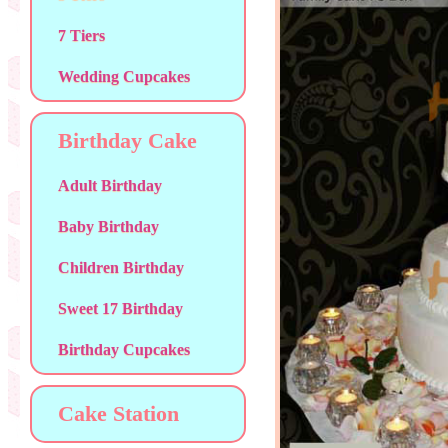
7 Tiers
Wedding Cupcakes
Birthday Cake
Adult Birthday
Baby Birthday
Children Birthday
Sweet 17 Birthday
Birthday Cupcakes
Cake Station