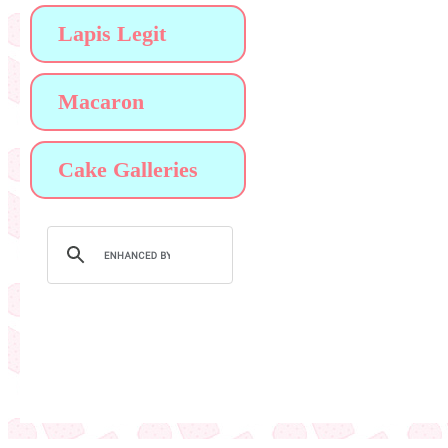
Lapis Legit
Macaron
Cake Galleries