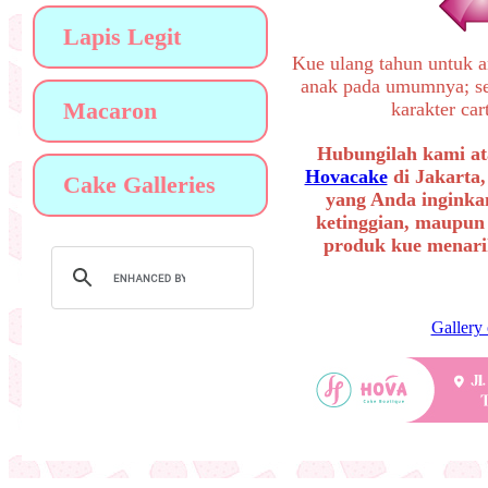
Lapis Legit
Kue ulang tahun untuk a
anak pada umumnya; sep
Macaron
karakter ca
Hubungilah kami at
Hovacake
di Jakarta,
Cake Galleries
yang Anda inginkan
ketinggian, maupun
produk kue menarik
Gallery