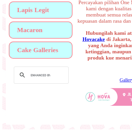
Percayakan pilihan One
kami dengan kualitas
Lapis Legit
membuat semua relas
kepuasan dalam rasa dan 
Macaron
Hubungilah kami at
Hovacake
di Jakarta,
yang Anda inginkan
Cake Galleries
ketinggian, maupun
produk kue menarik
Galler