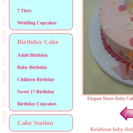
7 Tiers
Wedding Cupcakes
Birthday Cake
Adult Birthday
Baby Birthday
Children Birthday
Sweet 17 Birthday
Elegant Shoes Baby
Birthday Cupcakes
Cake Station
Kelahiran baby An