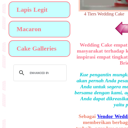
Lapis Legit
4 Tiers Wedding Ca
Macaron
Wedding Cake empat 
Cake Galleries
masyarakat terhadap 
inspirasi empat tingka
Bri
Kue pengantin mungki
akan pernah Anda pesan
Anda untuk segera me
bersama dengan kami, ag
Anda dapat dikreasika
yaitu 
Sebagai
Vendor Weddi
memberikan berbaga