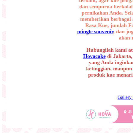
terbaik, agar kue peng
dan sempurna berkolab
pernikahan Anda. Sel
memberikan berbagai se
Rasa Kue, jumlah F
mingle souvenir
, dan ju
akan 
Hubungilah kami at
Hovacake
di Jakarta,
yang Anda inginkan
ketinggian, maupun
produk kue menarik
Gallery