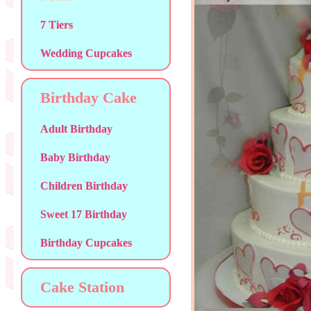
7 Tiers
Wedding Cupcakes
Birthday Cake
Adult Birthday
Baby Birthday
Children Birthday
Sweet 17 Birthday
Birthday Cupcakes
Cake Station