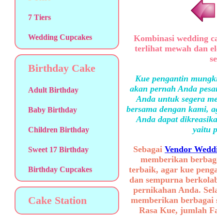
7 Tiers
Wedding Cupcakes
Kombinasi wedding ca
terlihat mewah dan e
s
Birthday Cake
Kue pengantin mungki
akan pernah Anda pesan
Adult Birthday
Anda untuk segera me
bersama dengan kami, ag
Baby Birthday
Anda dapat dikreasika
yaitu 
Children Birthday
Sebagai
Vendor Weddi
Sweet 17 Birthday
memberikan berbaga
terbaik, agar kue peng
Birthday Cupcakes
dan sempurna berkolab
pernikahan Anda. Sel
Cake Station
memberikan berbagai se
Rasa Kue, jumlah F