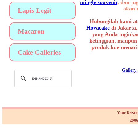
mingle souvenir
, dan ju
akan 
Lapis Legit
Hubungilah kami at
Hovacake
di Jakarta,
Macaron
yang Anda inginkan
ketinggian, maupun
produk kue menarik
Cake Galleries
Gallery
Your Dream
2006