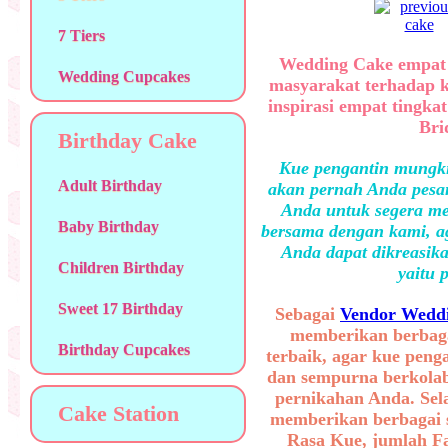
7 Tiers
Wedding Cake empat 
Wedding Cupcakes
masyarakat terhadap 
inspirasi empat tingka
Bri
Birthday Cake
Kue pengantin mungki
Adult Birthday
akan pernah Anda pesan
Anda untuk segera me
Baby Birthday
bersama dengan kami, ag
Anda dapat dikreasika
Children Birthday
yaitu 
Sweet 17 Birthday
Sebagai
Vendor Weddi
memberikan berbaga
Birthday Cupcakes
terbaik, agar kue peng
dan sempurna berkolab
pernikahan Anda. Sel
Cake Station
memberikan berbagai se
Rasa Kue, jumlah F