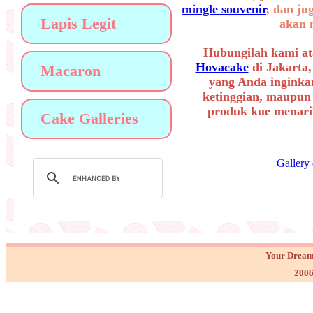
mingle souvenir
, dan ju
Lapis Legit
akan 
Hubungilah kami at
Hovacake
di Jakarta,
Macaron
yang Anda inginkan
ketinggian, maupun
produk kue menarik
Cake Galleries
Gallery
Your Dream
2006