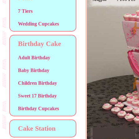
7 Tiers
Wedding Cupcakes
Birthday Cake
Adult Birthday
Baby Birthday
Children Birthday
Sweet 17 Birthday
Birthday Cupcakes
Cake Station