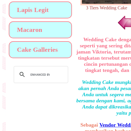
3 Tiers Wedding Ca
Lapis Legit
Macaron
Wedding Cake dengan 
seperti yang sering d
Cake Galleries
jaman Viktoria, teruta
tingkatan tersebut meru
cincin pertunangan d
tingkat tengah, dan
Wedding Cake mungkin
akan pernah Anda pesan
Anda untuk segera me
bersama dengan kami, ag
Anda dapat dikreasika
yaitu 
Sebagai
Vendor Weddi
memberikan berbaga