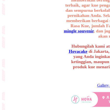
terbaik, agar kue peng
dan sempurna berkolab
pernikahan Anda. Sel
memberikan berbagai se
Rasa Kue, jumlah F
mingle souvenir
, dan ju
akan 
Hubungilah kami at
Hovacake
di Jakarta,
yang Anda inginkan
ketinggian, maupun
produk kue menarik
Gallery