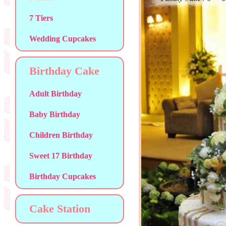
7 Tiers
Wedding Cupcakes
Birthday Cake
Adult Birthday
Baby Birthday
Children Birthday
Sweet 17 Birthday
Birthday Cupcakes
Cake Station