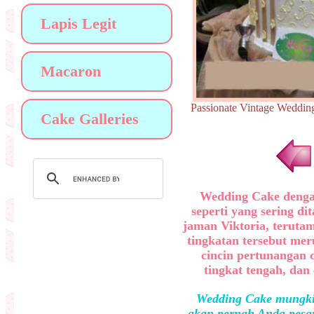
Lapis Legit
Macaron
Passionate Vintage We
Cake Galleries
Wedding Cake dengan 
seperti yang sering d
jaman Viktoria, teruta
tingkatan tersebut meru
cincin pertunangan d
tingkat tengah, dan
Wedding Cake mungkin
akan pernah Anda pesan