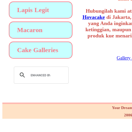
Lapis Legit
Hubungilah kami at
Hovacake
di Jakarta,
yang Anda inginkan
Macaron
ketinggian, maupun
produk kue menarik
Cake Galleries
Gallery
Your Dream
2006