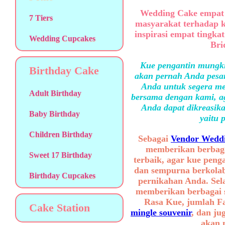
Wedding Cake empat 
7 Tiers
masyarakat terhadap 
inspirasi empat tingka
Wedding Cupcakes
Bri
Kue pengantin mungki
Birthday Cake
akan pernah Anda pesan
Anda untuk segera me
Adult Birthday
bersama dengan kami, ag
Anda dapat dikreasika
Baby Birthday
yaitu 
Children Birthday
Sebagai
Vendor Weddi
memberikan berbaga
Sweet 17 Birthday
terbaik, agar kue peng
dan sempurna berkolab
Birthday Cupcakes
pernikahan Anda. Sel
memberikan berbagai se
Rasa Kue, jumlah F
Cake Station
mingle souvenir
, dan ju
akan 