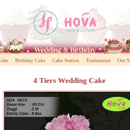
Cake
Birthday Cake
Cake Station
Testimonial
Our 
4 Tiers Wedding Cake