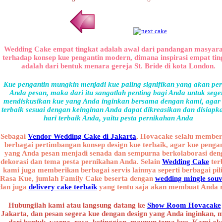
Wedding Cake empat tingkat adalah awal dari pandangan masyar
terhadap konsep kue pengantin modern, dimana inspirasi empat tin
adalah dari bentuk menara gereja St. Bride di kota London.
Kue pengantin mungkin menjadi kue paling signifikan yang akan pe
Anda pesan, maka dari itu sangatlah penting bagi Anda untuk sege
mendiskusikan kue yang Anda inginkan bersama dengan kami, agar
terbaik sesuai dengan keinginan Anda dapat dikreasikan dan disiapk
hari terbaik Anda, yaitu pesta pernikahan Anda
Sebagai
Vendor Wedding Cake di Jakarta
, Hovacake selalu membe
berbagai pertimbangan konsep design kue terbaik, agar kue penga
yang Anda pesan menjadi senada dan sempurna berkolaborasi den
dekorasi dan tema pesta pernikahan Anda. Selain
Wedding Cake
ter
kami juga memberikan berbagai servis lainnya seperti berbagai pil
Rasa Kue, jumlah Family Cake beserta dengan
wedding mingle souv
dan juga
delivery cake terbaik
yang tentu saja akan membuat Anda r
Hubungilah kami atau langsung datang ke
Show Room Hovacake
Jakarta, dan pesan segera kue dengan design yang Anda inginkan, 