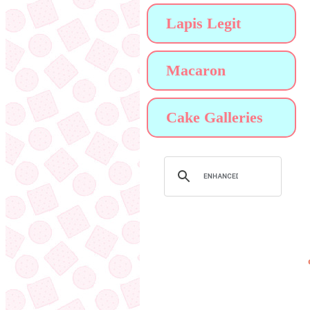
Lapis Legit
Macaron
Cake Galleries