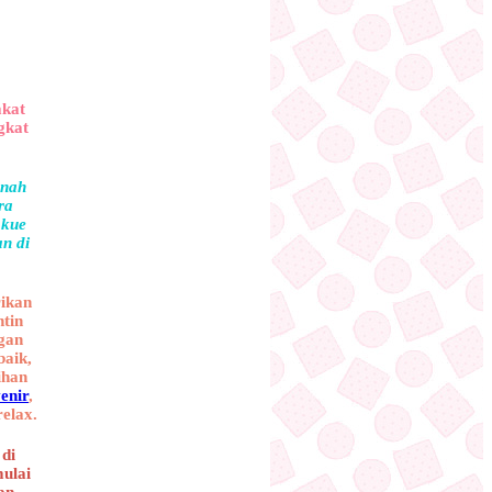
akat
gkat
rnah
ra
 kue
an di
rikan
ntin
gan
baik,
ihan
enir
,
elax.
di
mulai