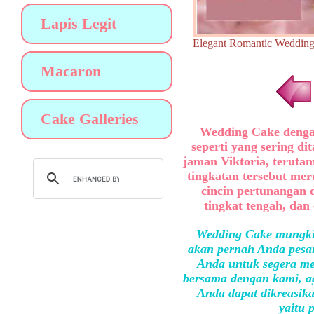
Lapis Legit
Elegant Romantic Wedd
Macaron
Cake Galleries
Wedding Cake dengan 
seperti yang sering d
jaman Viktoria, teruta
tingkatan tersebut meru
cincin pertunangan d
tingkat tengah, dan
Wedding Cake mungkin
akan pernah Anda pesan
Anda untuk segera me
bersama dengan kami, ag
Anda dapat dikreasika
yaitu 