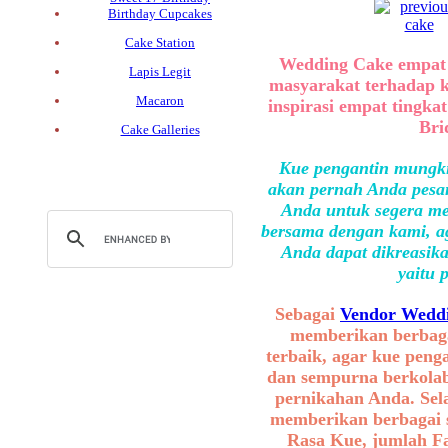
Birthday Cupcakes
Cake Station
Wedding Cake empat 
Lapis Legit
masyarakat terhadap 
Macaron
inspirasi empat tingka
Bri
Cake Galleries
Kue pengantin mungki
akan pernah Anda pesan
Anda untuk segera me
bersama dengan kami, ag
Anda dapat dikreasika
yaitu 
Sebagai
Vendor Weddi
memberikan berbaga
terbaik, agar kue peng
dan sempurna berkolab
pernikahan Anda. Sel
memberikan berbagai se
Rasa Kue, jumlah F