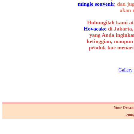
mingle souvenir
, dan ju
akan 
Hubungilah kami at
Hovacake
di Jakarta,
yang Anda inginkan
ketinggian, maupun
produk kue menarik
Gallery
Your Dream
2006