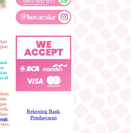
akat
gkat
rnah
ra
 kue
an di
rikan
ntin
gan
baik,
Rekening Bank
ihan
Pembayaran
enir
,
elax.