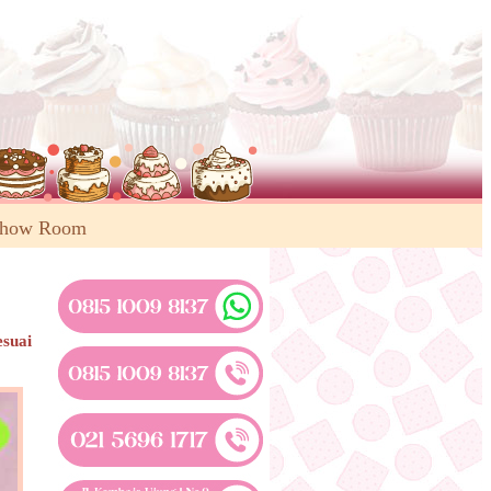
Show Room
esuai