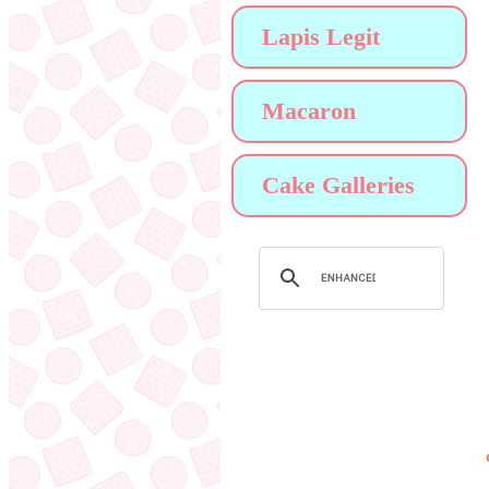
Lapis Legit
Macaron
Cake Galleries