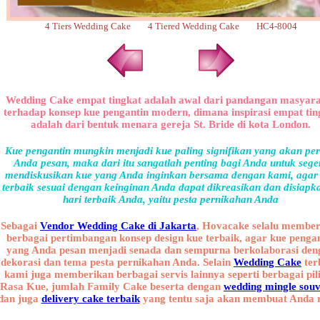
4 Tiers Wedding Cake 4 Tiered Wedding Cake HC4-8004
Wedding Cake empat tingkat adalah awal dari pandangan masyar
terhadap konsep kue pengantin modern, dimana inspirasi empat tin
adalah dari bentuk menara gereja St. Bride di kota London.
Kue pengantin mungkin menjadi kue paling signifikan yang akan pe
Anda pesan, maka dari itu sangatlah penting bagi Anda untuk sege
mendiskusikan kue yang Anda inginkan bersama dengan kami, agar
terbaik sesuai dengan keinginan Anda dapat dikreasikan dan disiapk
hari terbaik Anda, yaitu pesta pernikahan Anda
Sebagai
Vendor Wedding Cake di Jakarta
, Hovacake selalu membe
berbagai pertimbangan konsep design kue terbaik, agar kue penga
yang Anda pesan menjadi senada dan sempurna berkolaborasi den
dekorasi dan tema pesta pernikahan Anda. Selain
Wedding Cake
ter
kami juga memberikan berbagai servis lainnya seperti berbagai pil
Rasa Kue, jumlah Family Cake beserta dengan
wedding mingle souv
dan juga
delivery cake terbaik
yang tentu saja akan membuat Anda r