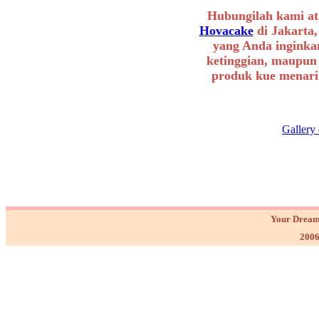
Hubungilah kami at
Hovacake
di Jakarta,
yang Anda inginkan
ketinggian, maupun
produk kue menarik
Gallery
Your Dream
2006