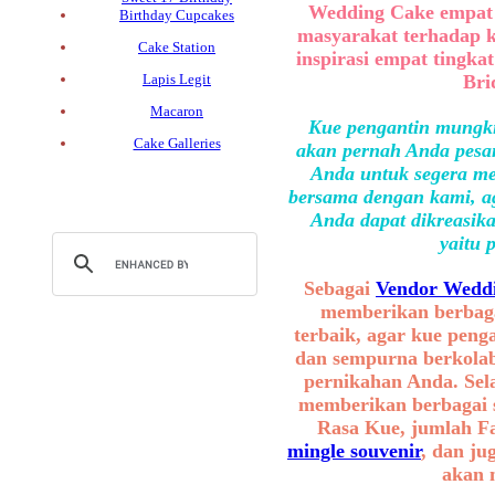
Wedding Cake empat 
Birthday Cupcakes
masyarakat terhadap 
Cake Station
inspirasi empat tingka
Bri
Lapis Legit
Macaron
Kue pengantin mungki
Cake Galleries
akan pernah Anda pesan
Anda untuk segera me
bersama dengan kami, ag
Anda dapat dikreasika
yaitu 
Sebagai
Vendor Weddi
memberikan berbaga
terbaik, agar kue peng
dan sempurna berkolab
pernikahan Anda. Sel
memberikan berbagai se
Rasa Kue, jumlah F
mingle souvenir
, dan ju
akan 