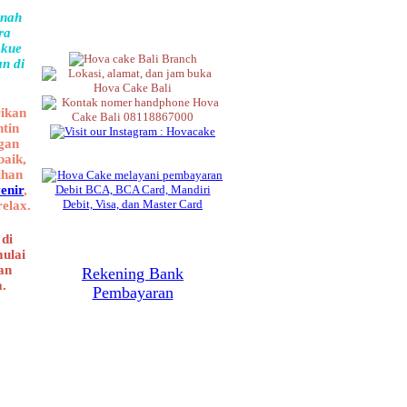
rnah
ra
 kue
an di
rikan
ntin
gan
baik,
ihan
enir
,
elax.
di
mulai
an
Rekening Bank
a.
Pembayaran