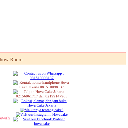
Show Room
mewah