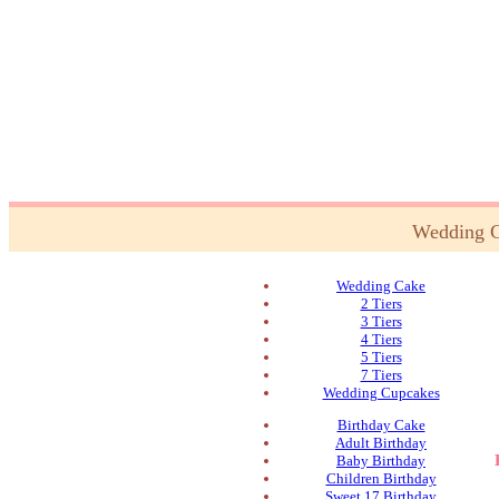
Wedding 
Wedding Cake
2 Tiers
3 Tiers
4 Tiers
5 Tiers
7 Tiers
Wedding Cupcakes
Birthday Cake
Adult Birthday
Baby Birthday
Children Birthday
Sweet 17 Birthday