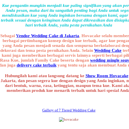
Kue pengantin mungkin menjadi kue paling signifikan yang akan pe
Anda pesan, maka dari itu sangatlah penting bagi Anda untuk sege
mendiskusikan kue yang Anda inginkan bersama dengan kami, agar
terbaik sesuai dengan keinginan Anda dapat dikreasikan dan disiapk
hari terbaik Anda, yaitu pesta pernikahan Anda
Sebagai
Vendor Wedding Cake di Jakarta
, Hovacake selalu membe
berbagai pertimbangan konsep design kue terbaik, agar kue penga
yang Anda pesan menjadi senada dan sempurna berkolaborasi den
dekorasi dan tema pesta pernikahan Anda. Selain
Wedding Cake
ter
kami juga memberikan berbagai servis lainnya seperti berbagai pil
Rasa Kue, jumlah Family Cake beserta dengan
wedding mingle souv
dan juga
delivery cake terbaik
yang tentu saja akan membuat Anda r
Hubungilah kami atau langsung datang ke
Show Room Hovacake
Jakarta, dan pesan segera kue dengan design yang Anda inginkan, 
dari bentuk, warna, rasa, ketinggian, maupun tema kue. Kami ak
memberikan produk kue menarik terbaik untuk hari spesial And
Gallery of 7 Tiered Wedding Cake