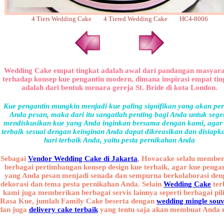
4 Tiers Wedding Cake 4 Tiered Wedding Cake HC4-8006
Wedding Cake empat tingkat adalah awal dari pandangan masyar
terhadap konsep kue pengantin modern, dimana inspirasi empat tin
adalah dari bentuk menara gereja St. Bride di kota London.
Kue pengantin mungkin menjadi kue paling signifikan yang akan pe
Anda pesan, maka dari itu sangatlah penting bagi Anda untuk sege
mendiskusikan kue yang Anda inginkan bersama dengan kami, agar
terbaik sesuai dengan keinginan Anda dapat dikreasikan dan disiapk
hari terbaik Anda, yaitu pesta pernikahan Anda
Sebagai
Vendor Wedding Cake di Jakarta
, Hovacake selalu membe
berbagai pertimbangan konsep design kue terbaik, agar kue penga
yang Anda pesan menjadi senada dan sempurna berkolaborasi den
dekorasi dan tema pesta pernikahan Anda. Selain
Wedding Cake
ter
kami juga memberikan berbagai servis lainnya seperti berbagai pil
Rasa Kue, jumlah Family Cake beserta dengan
wedding mingle souv
dan juga
delivery cake terbaik
yang tentu saja akan membuat Anda r