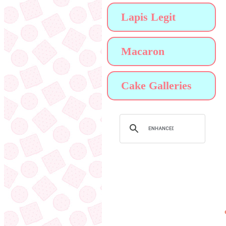
Lapis Legit
Macaron
Cake Galleries