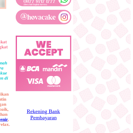
akat
gkat
rnah
ra
 kue
an di
rikan
ntin
gan
baik,
Rekening Bank
ihan
Pembayaran
enir
,
elax.