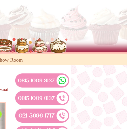
Show Room
esuai