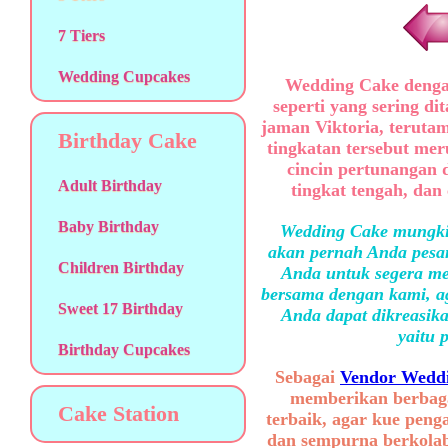
7 Tiers
Wedding Cupcakes
Wedding Cake dengan 
seperti yang sering d
jaman Viktoria, teruta
Birthday Cake
tingkatan tersebut meru
cincin pertunangan d
Adult Birthday
tingkat tengah, dan
Baby Birthday
Wedding Cake mungkin
akan pernah Anda pesan
Children Birthday
Anda untuk segera me
bersama dengan kami, ag
Sweet 17 Birthday
Anda dapat dikreasika
yaitu 
Birthday Cupcakes
Sebagai
Vendor Weddi
memberikan berbaga
Cake Station
terbaik, agar kue peng
dan sempurna berkolab