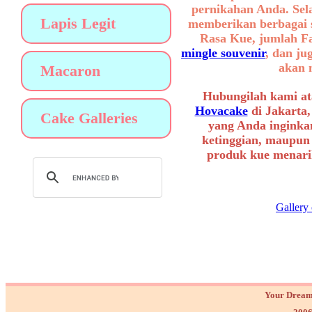
pernikahan Anda. Sel
Lapis Legit
memberikan berbagai se
Rasa Kue, jumlah F
mingle souvenir
, dan ju
akan 
Macaron
Hubungilah kami at
Hovacake
di Jakarta,
Cake Galleries
yang Anda inginkan
ketinggian, maupun
produk kue menarik
Gallery
Your Dream