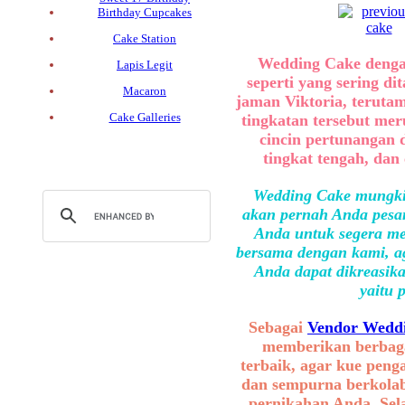
Birthday Cupcakes
Cake Station
Wedding Cake dengan 
Lapis Legit
seperti yang sering d
Macaron
jaman Viktoria, teruta
Cake Galleries
tingkatan tersebut meru
cincin pertunangan d
tingkat tengah, dan
Wedding Cake mungkin
akan pernah Anda pesan
Anda untuk segera me
bersama dengan kami, ag
Anda dapat dikreasika
yaitu 
Sebagai
Vendor Weddi
memberikan berbaga
terbaik, agar kue peng
dan sempurna berkolab
pernikahan Anda. Sel