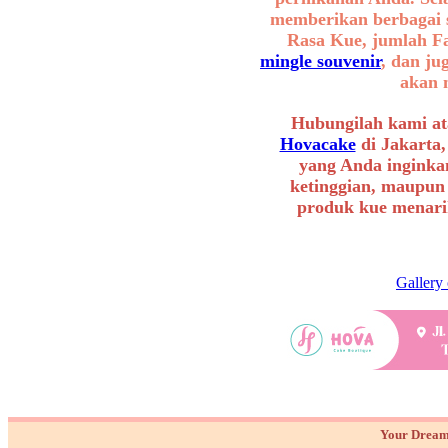
memberikan berbagai se
Rasa Kue, jumlah F
mingle souvenir
, dan ju
akan 
Hubungilah kami at
Hovacake
di Jakarta,
yang Anda inginkan
ketinggian, maupun
produk kue menarik
Gallery
Your Dream