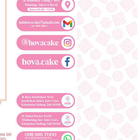
7
sa ini
 3D.