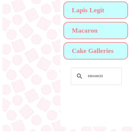
Lapis Legit
Macaron
Cake Galleries