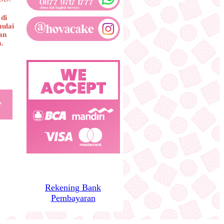
di
mulai
an
a.
Rekening Bank
Pembayaran