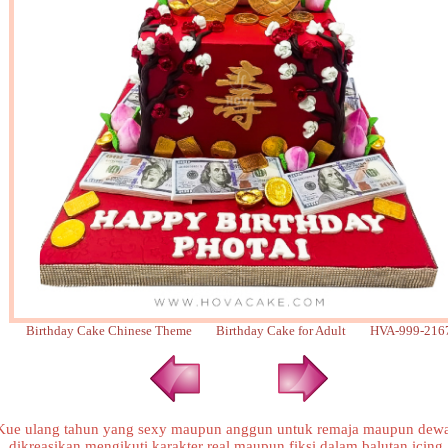
Birthday Cake Chinese Theme Birthday Cake for Adult HVA-999-216
Kue ulang tahun yang sexy maupun anggun untuk remaja maupun dewa
dikreasikan mengikuti karakter real maupun fiksi dalam balutan icing