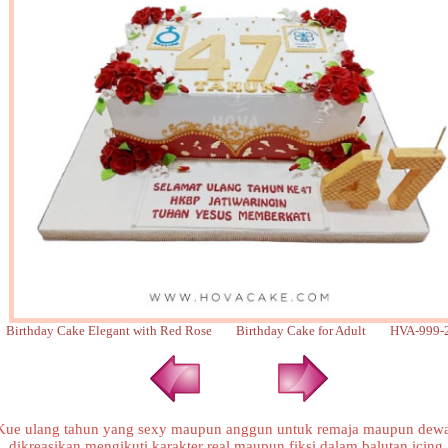
Birthday Cake Elegant with Red Rose Birthday Cake for Adult HVA-999-
Kue ulang tahun yang sexy maupun anggun untuk remaja maupun dewa
dikreasikan mengikuti karakter real maupun fiksi dalam balutan icing