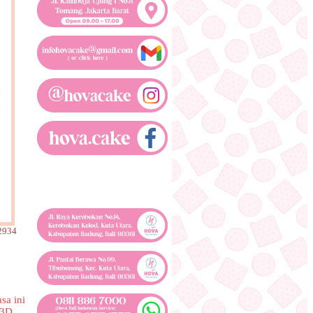
2934
sa ini
 3D.