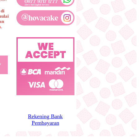
di
mulai
an
a.
Rekening Bank
Pembayaran