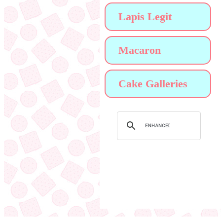
Lapis Legit
Macaron
Cake Galleries