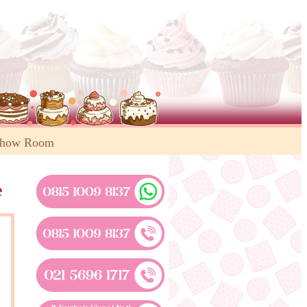
Show Room
e