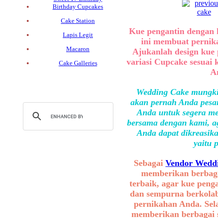
Birthday Cupcakes
Cake Station
Kue pengantin dengan 
Lapis Legit
ini membuat pernik
Macaron
Ajukanlah design kue 
variasi Cupcake sesuai 
Cake Galleries
A
Wedding Cake mungkin
akan pernah Anda pesan
Anda untuk segera me
bersama dengan kami, ag
Anda dapat dikreasika
yaitu 
Sebagai
Vendor Weddi
memberikan berbaga
terbaik, agar kue peng
dan sempurna berkolab
pernikahan Anda. Sel
memberikan berbagai se