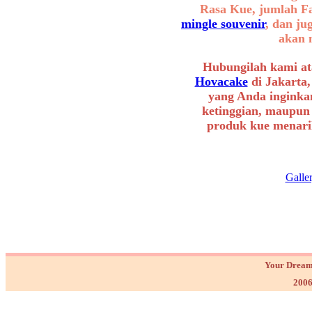
Rasa Kue, jumlah F
mingle souvenir
, dan ju
akan 
Hubungilah kami at
Hovacake
di Jakarta,
yang Anda inginkan
ketinggian, maupun
produk kue menarik
Galle
Your Dream
2006