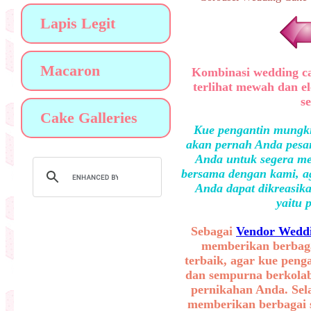
Lapis Legit
Macaron
Kombinasi wedding ca
terlihat mewah dan e
s
Cake Galleries
Kue pengantin mungki
akan pernah Anda pesan
Anda untuk segera me
bersama dengan kami, ag
Anda dapat dikreasika
yaitu 
Sebagai
Vendor Weddi
memberikan berbaga
terbaik, agar kue peng
dan sempurna berkolab
pernikahan Anda. Sel
memberikan berbagai se