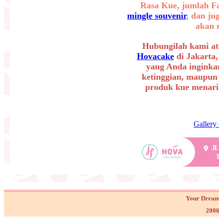
Rasa Kue, jumlah F
mingle souvenir
, dan ju
akan 
Hubungilah kami at
Hovacake
di Jakarta,
yang Anda inginkan
ketinggian, maupun
produk kue menarik
Gallery
Your Dream
2006