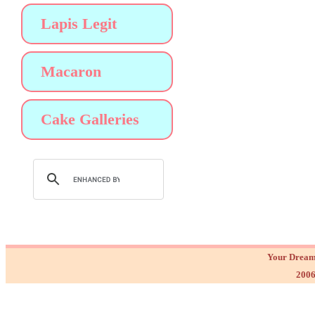
Lapis Legit
Macaron
Cake Galleries
Your Dream
2006