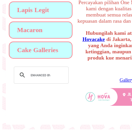
Percayakan pilihan One
kami dengan kualitas
Lapis Legit
membuat semua relas
kepuasan dalam rasa dan 
Macaron
Hubungilah kami at
Hovacake
di Jakarta,
yang Anda inginkan
Cake Galleries
ketinggian, maupun
produk kue menarik
Galler