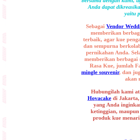
bersama dengan kami, ag
Anda dapat dikreasika
yaitu 
Sebagai
Vendor Weddi
memberikan berbaga
terbaik, agar kue peng
dan sempurna berkolab
pernikahan Anda. Sel
memberikan berbagai se
Rasa Kue, jumlah F
mingle souvenir
, dan ju
akan 
Hubungilah kami at
Hovacake
di Jakarta,
yang Anda inginkan
ketinggian, maupun
produk kue menarik