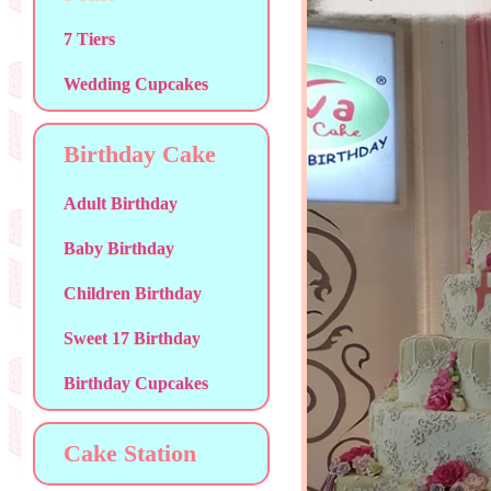
7 Tiers
Wedding Cupcakes
Birthday Cake
Adult Birthday
Baby Birthday
Children Birthday
Sweet 17 Birthday
Birthday Cupcakes
Cake Station