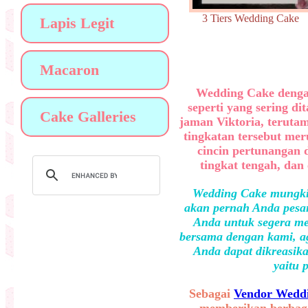
3 Tiers Wedding Ca
Lapis Legit
Macaron
Wedding Cake dengan 
seperti yang sering d
Cake Galleries
jaman Viktoria, teruta
tingkatan tersebut meru
cincin pertunangan d
tingkat tengah, dan
Wedding Cake mungkin
akan pernah Anda pesan
Anda untuk segera me
bersama dengan kami, ag
Anda dapat dikreasika
yaitu 
Sebagai
Vendor Weddi
memberikan berbaga