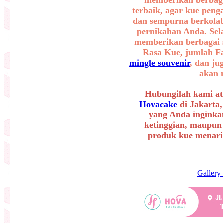
terbaik, agar kue peng
dan sempurna berkolab
pernikahan Anda. Sel
memberikan berbagai se
Rasa Kue, jumlah F
mingle souvenir
, dan ju
akan 
Hubungilah kami at
Hovacake
di Jakarta,
yang Anda inginkan
ketinggian, maupun
produk kue menarik
Gallery