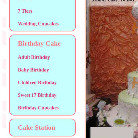
7 Tiers
Wedding Cupcakes
Birthday Cake
Adult Birthday
Baby Birthday
Children Birthday
Sweet 17 Birthday
Birthday Cupcakes
Cake Station